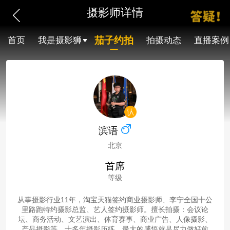
摄影师详情
茄子约拍
首页
我是摄影狮
拍摄动态
直播案例
滨语
北京
首席
等级
从事摄影行业11年，淘宝天猫签约商业摄影师、李宁全国十公
里路跑特约摄影总监、艺人签约摄影师。擅长拍摄：会议论
坛、商务活动、文艺演出、体育赛事、商业广告、人像摄影、
产品摄影等。十多年摄影历练，最大的感悟就是尽力做好前