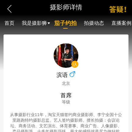
摄影师详情
茄子约拍
首页
我是摄影狮
拍摄动态
直播案例
滨语
北京
首席
等级
从事摄影行业11年，淘宝天猫签约商业摄影师、李宁全国十公
里路跑特约摄影总监、艺人签约摄影师。擅长拍摄：会议论
坛、商务活动、文艺演出、体育赛事、商业广告、人像摄影、
产品摄影等。十多年摄影历练，最大的感悟就是尽力做好前