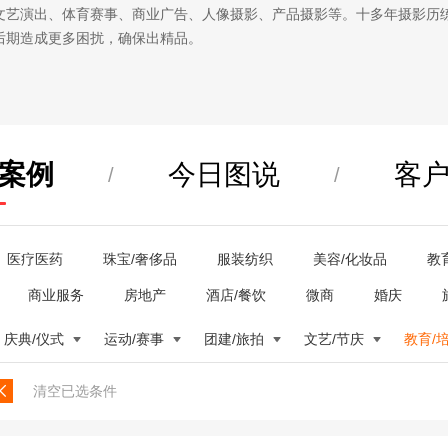
文艺演出、体育赛事、商业广告、人像摄影、产品摄影等。十多年摄影历
后期造成更多困扰，确保出精品。
案例
今日图说
客
/
/
医疗医药
珠宝/奢侈品
服装纺织
美容/化妆品
教
商业服务
房地产
酒店/餐饮
微商
婚庆
庆典/仪式
运动/赛事
团建/旅拍
文艺/节庆
教育/
清空已选条件