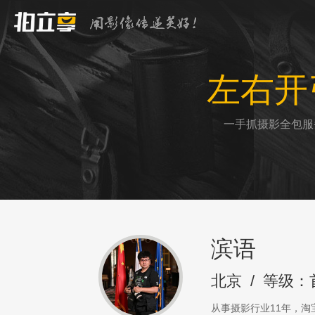
左右开
一手抓摄影全包服
滨语
北京
/
等级：
从事摄影行业11年，