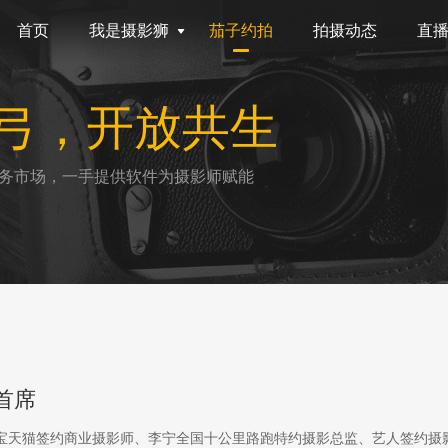
首页
我是摄影狮
茄子约拍
拍摄动态
直
弓，开放共生
务市场，一手提供软件为摄影师赋能
首席
淘宝天猫签约商业摄影师、李宁全国十公里路跑特约摄影总监、艺人签约摄