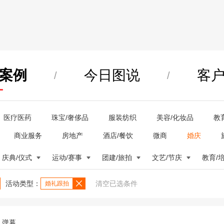
案例
今日图说
客
/
/
医疗医药
珠宝/奢侈品
服装纺织
美容/化妆品
教
商业服务
房地产
酒店/餐饮
微商
婚庆
庆典/仪式
运动/赛事
团建/旅拍
文艺/节庆
教育/
活动类型：
清空已选条件
婚礼跟拍
弹幕