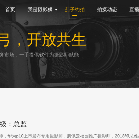
首页
我是摄影狮
茄子约拍
拍摄动态
直
弓，开放共生
务市场，一手提供软件为摄影师赋能
级：总监
影师，华为p10上市发布专用摄影师，腾讯云校园推广摄影师，2018印尼