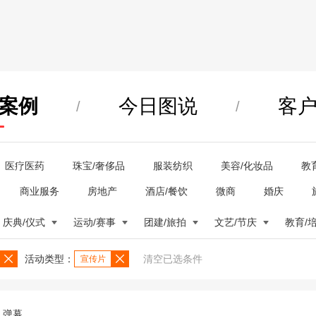
案例
今日图说
客
/
/
医疗医药
珠宝/奢侈品
服装纺织
美容/化妆品
教
商业服务
房地产
酒店/餐饮
微商
婚庆
庆典/仪式
运动/赛事
团建/旅拍
文艺/节庆
教育/
活动类型：
清空已选条件
宣传片
弹幕