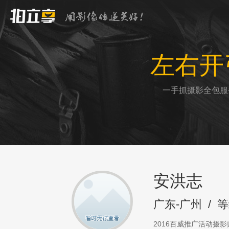
左右开
一手抓摄影全包服
安洪志
广东-广州
/
等
2016百威推广活动摄