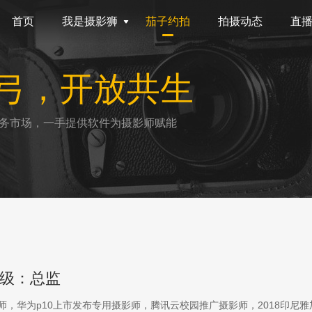
首页
我是摄影狮
茄子约拍
拍摄动态
直
弓，开放共生
务市场，一手提供软件为摄影师赋能
级：总监
影师，华为p10上市发布专用摄影师，腾讯云校园推广摄影师，2018印尼