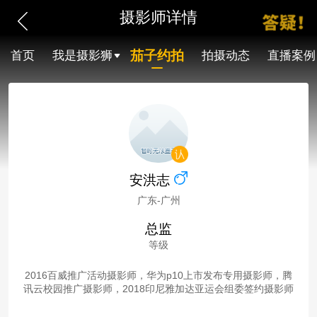
摄影师详情
茄子约拍
首页
我是摄影狮
拍摄动态
直播案例
安洪志
广东-广州
总监
等级
2016百威推广活动摄影师，华为p10上市发布专用摄影师，腾
讯云校园推广摄影师，2018印尼雅加达亚运会组委签约摄影师