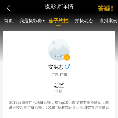
摄影师详情
茄子约拍
首页
我是摄影狮
拍摄动态
直播案例
安洪志
广东-广州
总监
等级
2016百威推广活动摄影师，华为p10上市发布专用摄影师，腾
讯云校园推广摄影师，2018印尼雅加达亚运会组委签约摄影师