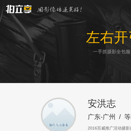
左右开
一手抓摄影全包服
安洪志
广东-广州
/
等
2016百威推广活动摄