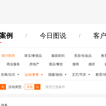
案例
今日图说
客
/
/
医疗医药
珠宝/奢侈品
服装纺织
美容/化妆品
教
商业服务
房地产
酒店/餐饮
微商
婚庆
庆典/仪式
运动/赛事
团建/旅拍
文艺/节庆
教育/
活动类型：
清空已选条件
其他
弹幕