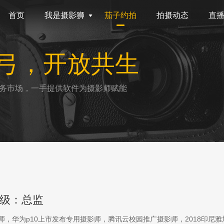
首页
我是摄影狮
茄子约拍
拍摄动态
直
弓，开放共生
务市场，一手提供软件为摄影师赋能
级：总监
影师，华为p10上市发布专用摄影师，腾讯云校园推广摄影师，2018印尼