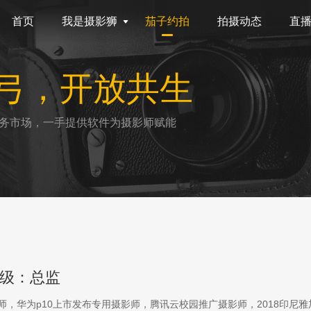
首页
我是摄影狮
茄子约拍
拍摄动态
直
弓，开放共生
务市场，一手提供软件为摄影师赋能
级：总监
影师，华为p10上市发布专用摄影师，腾讯云校园推广摄影师，2018印尼