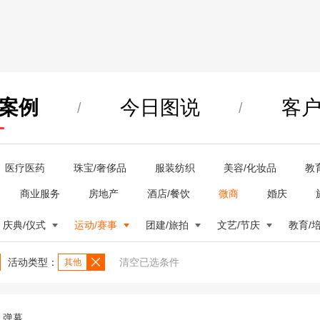
案例
今日图说
客
/
/
医疗医药
珠宝/奢侈品
服装纺织
美容/化妆品
教
商业服务
房地产
酒店/餐饮
微商
婚庆
庆典/仪式
运动/赛事
团建/旅拍
文艺/节庆
教育/
活动类型：
清空已选条件
其他
弹幕