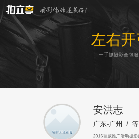
左右开
一手抓摄影全包服
安洪志
广东-广州
/
等
2016百威推广活动摄