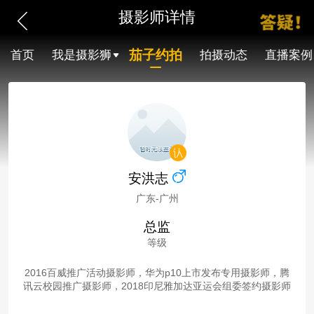
摄影师详情
茄子约拍
首页
我是摄影狮
拍摄动态
直播案例
安洪志
广东-广州
总监
等级
2016百威推广活动摄影师，华为p10上市发布专用摄影师，腾
讯云校园推广摄影师，2018印尼雅加达亚运会组委签约摄影师