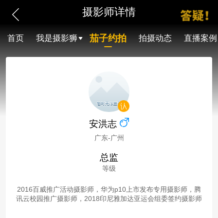
摄影师详情
茄子约拍
首页
我是摄影狮
拍摄动态
直播案例
安洪志
广东-广州
总监
等级
2016百威推广活动摄影师，华为p10上市发布专用摄影师，腾
讯云校园推广摄影师，2018印尼雅加达亚运会组委签约摄影师