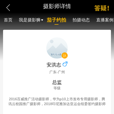
摄影师详情
茄子约拍
首页
我是摄影狮
拍摄动态
直播案例
安洪志
广东-广州
总监
等级
2016百威推广活动摄影师，华为p10上市发布专用摄影师，腾
讯云校园推广摄影师，2018印尼雅加达亚运会组委签约摄影师