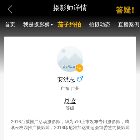
摄影师详情
茄子约拍
首页
我是摄影狮
拍摄动态
直播案例
安洪志
广东-广州
总监
等级
2016百威推广活动摄影师，华为p10上市发布专用摄影师，腾
讯云校园推广摄影师，2018印尼雅加达亚运会组委签约摄影师