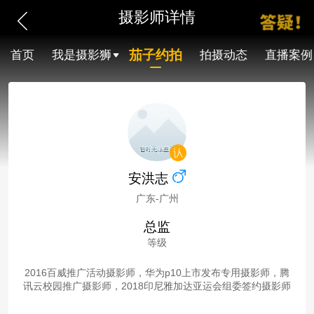
摄影师详情
茄子约拍
首页
我是摄影狮
拍摄动态
直播案例
安洪志
广东-广州
总监
等级
2016百威推广活动摄影师，华为p10上市发布专用摄影师，腾
讯云校园推广摄影师，2018印尼雅加达亚运会组委签约摄影师