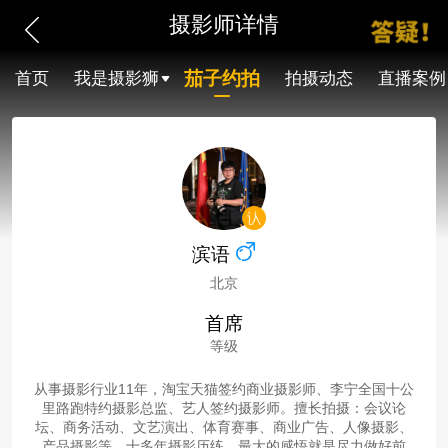
摄影师详情
茄子约拍
首页
我是摄影狮
拍摄动态
直播案例
滨语
北京
首席
等级
从事摄影行业11年，淘宝天猫签约商业摄影师、李宁全国十公
里路跑特约摄影总监、艺人签约摄影师。擅长拍摄：会议论
坛、商务活动、文艺演出、体育赛事、商业广告、人像摄影、
产品摄影等。十多年摄影历练，最大的感悟就是尽力做好前