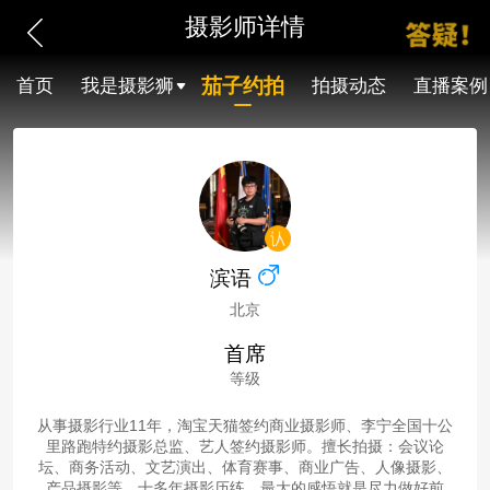
摄影师详情
茄子约拍
首页
我是摄影狮
拍摄动态
直播案例
滨语
北京
首席
等级
从事摄影行业11年，淘宝天猫签约商业摄影师、李宁全国十公
里路跑特约摄影总监、艺人签约摄影师。擅长拍摄：会议论
坛、商务活动、文艺演出、体育赛事、商业广告、人像摄影、
产品摄影等。十多年摄影历练，最大的感悟就是尽力做好前