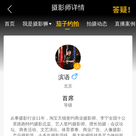
摄影师详情
茄子约拍
首页
我是摄影狮
拍摄动态
直播案例
滨语
北京
首席
等级
从事摄影行业11年，淘宝天猫签约商业摄影师、李宁全国十公
里路跑特约摄影总监、艺人签约摄影师。擅长拍摄：会议论
坛、商务活动、文艺演出、体育赛事、商业广告、人像摄影、
产品摄影等。十多年摄影历练，最大的感悟就是尽力做好前