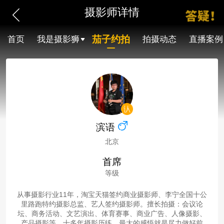
摄影师详情
茄子约拍
首页
我是摄影狮
拍摄动态
直播案例
滨语
北京
首席
等级
从事摄影行业11年，淘宝天猫签约商业摄影师、李宁全国十公
里路跑特约摄影总监、艺人签约摄影师。擅长拍摄：会议论
坛、商务活动、文艺演出、体育赛事、商业广告、人像摄影、
产品摄影等。十多年摄影历练，最大的感悟就是尽力做好前