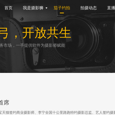
首页
我是摄影狮
茄子约拍
拍摄动态
直
弓，开放共生
务市场，一手提供软件为摄影师赋能
首席
淘宝天猫签约商业摄影师、李宁全国十公里路跑特约摄影总监、艺人签约摄