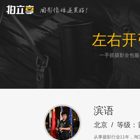
左右开
一手抓摄影全包服
滨语
北京
/
等级：
从事摄影行业11年，