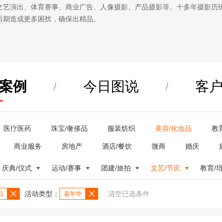
文艺演出、体育赛事、商业广告、人像摄影、产品摄影等。十多年摄影历
后期造成更多困扰，确保出精品。
案例
今日图说
客
/
/
医疗医药
珠宝/奢侈品
服装纺织
美容/化妆品
教
商业服务
房地产
酒店/餐饮
微商
婚庆
庆典/仪式
运动/赛事
团建/旅拍
文艺/节庆
教育/
活动类型：
清空已选条件
品
嘉年华