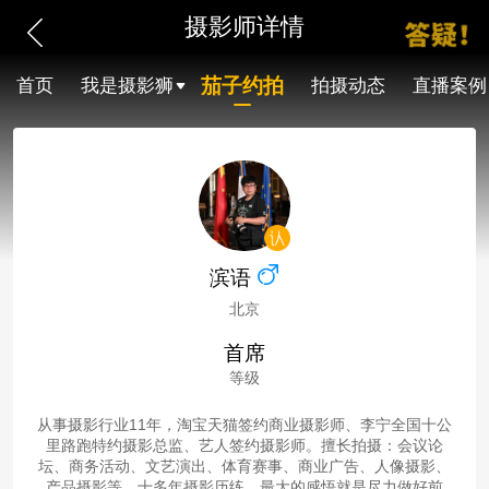
摄影师详情
茄子约拍
首页
我是摄影狮
拍摄动态
直播案例
滨语
北京
首席
等级
从事摄影行业11年，淘宝天猫签约商业摄影师、李宁全国十公
里路跑特约摄影总监、艺人签约摄影师。擅长拍摄：会议论
坛、商务活动、文艺演出、体育赛事、商业广告、人像摄影、
产品摄影等。十多年摄影历练，最大的感悟就是尽力做好前