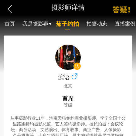
摄影师详情
茄子约拍
首页
我是摄影狮
拍摄动态
直播案例
滨语
北京
首席
等级
从事摄影行业11年，淘宝天猫签约商业摄影师、李宁全国十公
里路跑特约摄影总监、艺人签约摄影师。擅长拍摄：会议论
坛、商务活动、文艺演出、体育赛事、商业广告、人像摄影、
产品摄影等。十多年摄影历练，最大的感悟就是尽力做好前