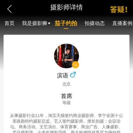
摄影师详情
茄子约拍
首页
我是摄影狮
拍摄动态
直播案例
滨语
北京
首席
等级
从事摄影行业11年，淘宝天猫签约商业摄影师、李宁全国十公
里路跑特约摄影总监、艺人签约摄影师。擅长拍摄：会议论
坛、商务活动、文艺演出、体育赛事、商业广告、人像摄影、
产品摄影等。十多年摄影历练，最大的感悟就是尽力做好前