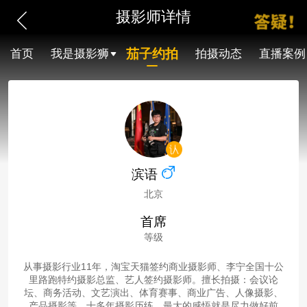
摄影师详情
茄子约拍
首页
我是摄影狮
拍摄动态
直播案例
滨语
北京
首席
等级
从事摄影行业11年，淘宝天猫签约商业摄影师、李宁全国十公
里路跑特约摄影总监、艺人签约摄影师。擅长拍摄：会议论
坛、商务活动、文艺演出、体育赛事、商业广告、人像摄影、
产品摄影等。十多年摄影历练，最大的感悟就是尽力做好前