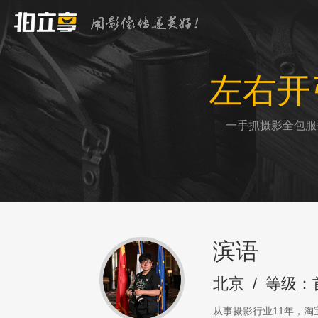
左右开
一手抓摄影全包服
滨语
北京
/
等级：
从事摄影行业11年，