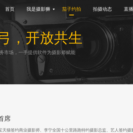
首页
我是摄影狮
茄子约拍
拍摄动态
直
弓，开放共生
务市场，一手提供软件为摄影师赋能
首席
淘宝天猫签约商业摄影师、李宁全国十公里路跑特约摄影总监、艺人签约摄