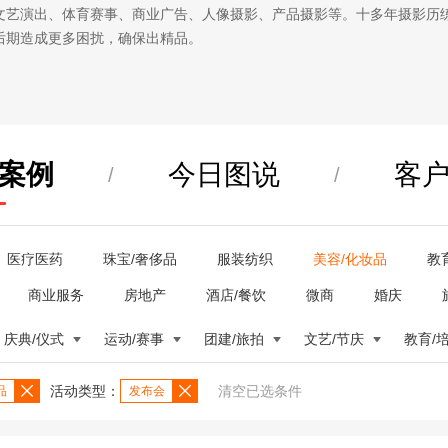
文艺演出、体育赛事、商业广告、人像摄影、产品摄影等。十多年摄影历
后期造成更多困扰，确保出精品。
案例
今日图说
客
/
/
医疗医药
珠宝/奢侈品
服装纺织
美容/化妆品
教
商业服务
房地产
酒店/餐饮
微商
婚庆
庆典/仪式
运动/赛事
团建/旅拍
文艺/节庆
教育/
活动类型：
清空已选条件
品
发布会