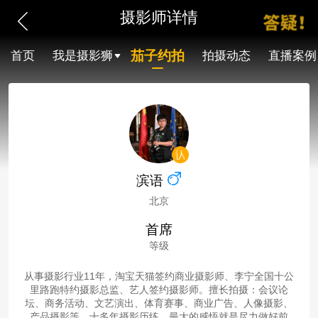
摄影师详情
茄子约拍
首页
我是摄影狮
拍摄动态
直播案例
滨语
北京
首席
等级
从事摄影行业11年，淘宝天猫签约商业摄影师、李宁全国十公
里路跑特约摄影总监、艺人签约摄影师。擅长拍摄：会议论
坛、商务活动、文艺演出、体育赛事、商业广告、人像摄影、
产品摄影等。十多年摄影历练，最大的感悟就是尽力做好前