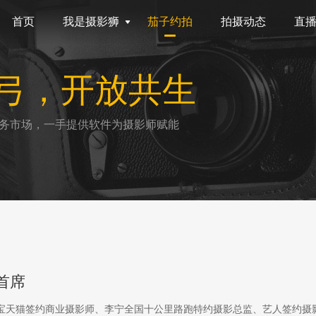
首页
我是摄影狮
茄子约拍
拍摄动态
直
弓，开放共生
务市场，一手提供软件为摄影师赋能
首席
淘宝天猫签约商业摄影师、李宁全国十公里路跑特约摄影总监、艺人签约摄