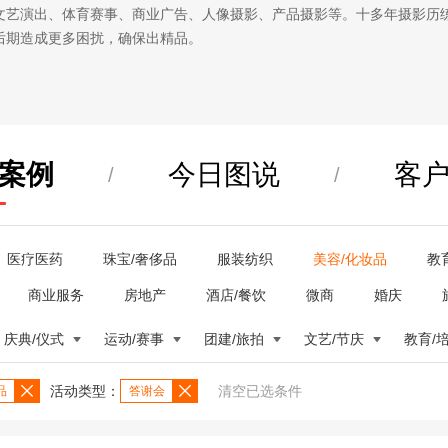
文艺演出、体育赛事、商业广告、人像摄影、产品摄影等。十多年摄影历
后期造成更多困扰，确保出精品。
案例
今日图说
客
/
/
医疗医药
珠宝/奢侈品
服装纺织
美容/化妆品
教
商业服务
房地产
酒店/餐饮
微商
婚庆
庆典/仪式
运动/赛事
团建/旅拍
文艺/节庆
教育/
活动类型：
清空已选条件
品
答谢会