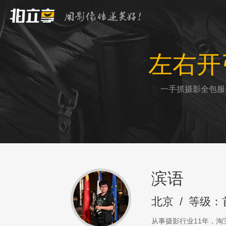
左右开
一手抓摄影全包服
滨语
北京
/
等级：
从事摄影行业11年，