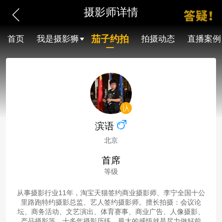
摄影师详情
茄子约拍
首页
我是摄影狮
拍摄动态
直播案例
滨语
北京
首席
等级
从事摄影行业11年，淘宝天猫签约商业摄影师、李宁全国十公
里路跑特约摄影总监、艺人签约摄影师。擅长拍摄：会议论
坛、商务活动、文艺演出、体育赛事、商业广告、人像摄影、
产品摄影等。十多年摄影历练，最大的感悟就是尽力做好前