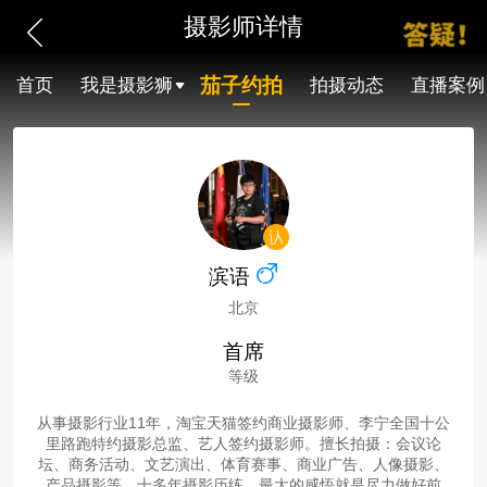
摄影师详情
茄子约拍
首页
我是摄影狮
拍摄动态
直播案例
滨语
北京
首席
等级
从事摄影行业11年，淘宝天猫签约商业摄影师、李宁全国十公
里路跑特约摄影总监、艺人签约摄影师。擅长拍摄：会议论
坛、商务活动、文艺演出、体育赛事、商业广告、人像摄影、
产品摄影等。十多年摄影历练，最大的感悟就是尽力做好前