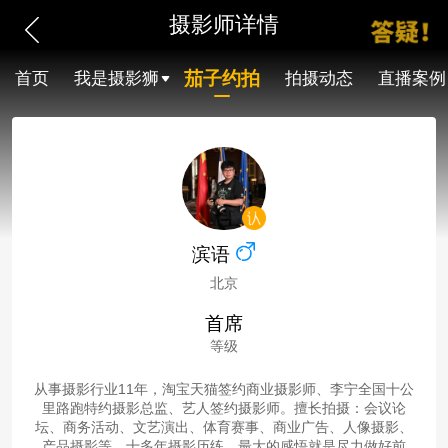
摄影师详情
茄子约拍
首页
我是摄影狮
拍摄动态
直播案例
滨语
北京
首席
等级
从事摄影行业11年，淘宝天猫签约商业摄影师、李宁全国十公
里路跑特约摄影总监、艺人签约摄影师。擅长拍摄：会议论
坛、商务活动、文艺演出、体育赛事、商业广告、人像摄影、
产品摄影等。十多年摄影历练，最大的感悟就是尽力做好前