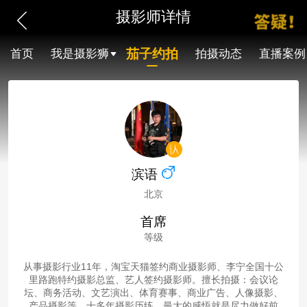
摄影师详情
茄子约拍
首页
我是摄影狮
拍摄动态
直播案例
滨语
北京
首席
等级
从事摄影行业11年，淘宝天猫签约商业摄影师、李宁全国十公
里路跑特约摄影总监、艺人签约摄影师。擅长拍摄：会议论
坛、商务活动、文艺演出、体育赛事、商业广告、人像摄影、
产品摄影等。十多年摄影历练，最大的感悟就是尽力做好前