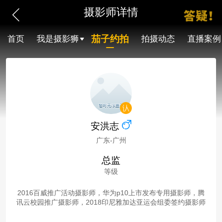
摄影师详情
茄子约拍
首页
我是摄影狮
拍摄动态
直播案例
安洪志
广东-广州
总监
等级
2016百威推广活动摄影师，华为p10上市发布专用摄影师，腾
讯云校园推广摄影师，2018印尼雅加达亚运会组委签约摄影师