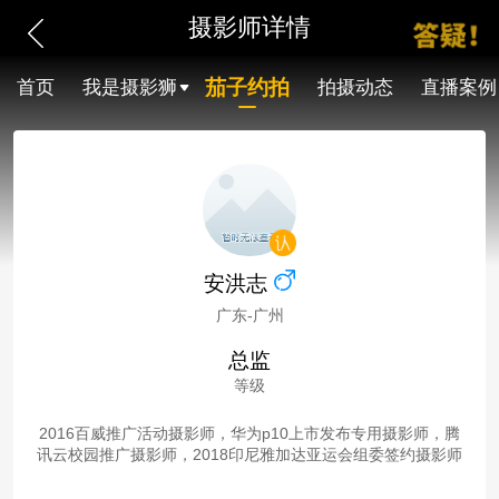
摄影师详情
茄子约拍
首页
我是摄影狮
拍摄动态
直播案例
安洪志
广东-广州
总监
等级
2016百威推广活动摄影师，华为p10上市发布专用摄影师，腾
讯云校园推广摄影师，2018印尼雅加达亚运会组委签约摄影师