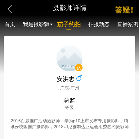
摄影师详情
茄子约拍
首页
我是摄影狮
拍摄动态
直播案例
安洪志
广东-广州
总监
等级
2016百威推广活动摄影师，华为p10上市发布专用摄影师，腾
讯云校园推广摄影师，2018印尼雅加达亚运会组委签约摄影师