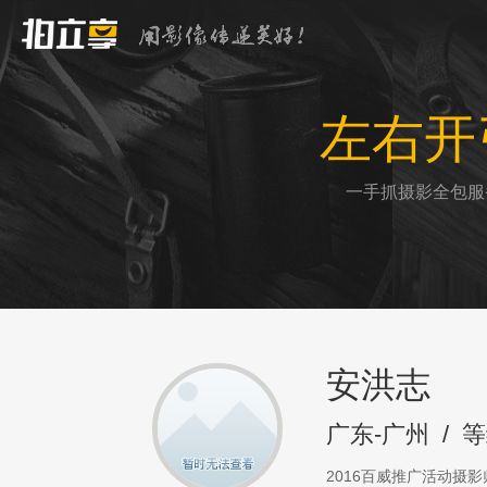
左右开
一手抓摄影全包服
安洪志
广东-广州
/
等
2016百威推广活动摄