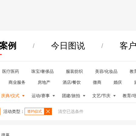
案例
今日图说
客
/
/
医疗医药
珠宝/奢侈品
服装纺织
美容/化妆品
教
商业服务
房地产
酒店/餐饮
微商
婚庆
庆典/仪式
运动/赛事
团建/旅拍
文艺/节庆
教育/
活动类型：
清空已选条件
签约仪式
弹幕