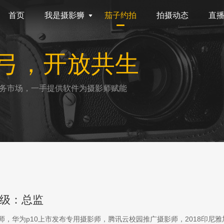
首页
我是摄影狮
茄子约拍
拍摄动态
直
弓，开放共生
务市场，一手提供软件为摄影师赋能
级：总监
影师，华为p10上市发布专用摄影师，腾讯云校园推广摄影师，2018印尼