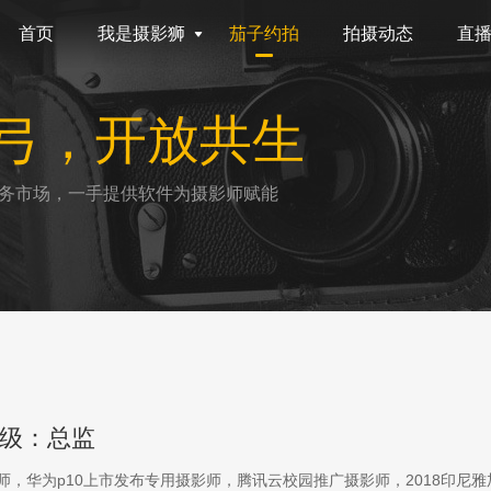
首页
我是摄影狮
茄子约拍
拍摄动态
直
弓，开放共生
务市场，一手提供软件为摄影师赋能
级：总监
影师，华为p10上市发布专用摄影师，腾讯云校园推广摄影师，2018印尼