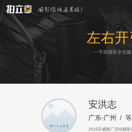
左右开
一手抓摄影全包服
安洪志
广东-广州
/
等
2016百威推广活动摄