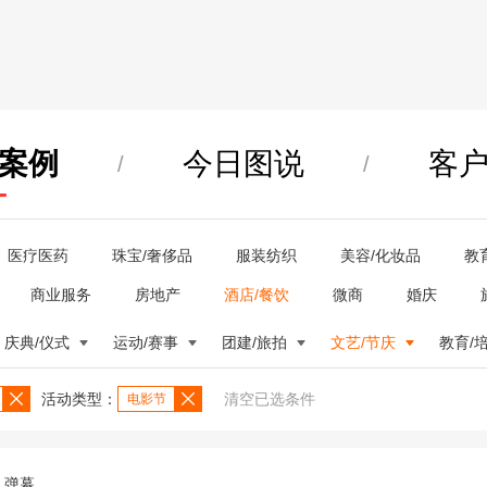
案例
今日图说
客
/
/
医疗医药
珠宝/奢侈品
服装纺织
美容/化妆品
教
商业服务
房地产
酒店/餐饮
微商
婚庆
庆典/仪式
运动/赛事
团建/旅拍
文艺/节庆
教育/
活动类型：
清空已选条件
电影节
弹幕