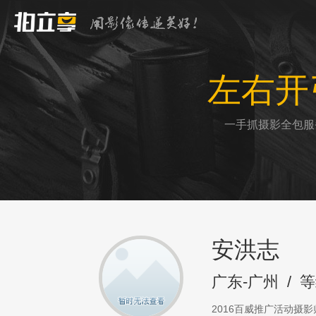
左右开
一手抓摄影全包服
安洪志
广东-广州
/
等
2016百威推广活动摄