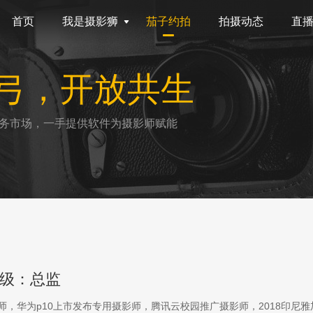
首页
我是摄影狮
茄子约拍
拍摄动态
直
弓，开放共生
务市场，一手提供软件为摄影师赋能
级：总监
影师，华为p10上市发布专用摄影师，腾讯云校园推广摄影师，2018印尼