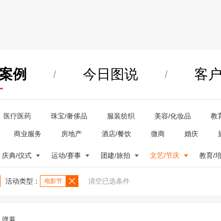
案例
今日图说
客
/
/
医疗医药
珠宝/奢侈品
服装纺织
美容/化妆品
教
商业服务
房地产
酒店/餐饮
微商
婚庆
庆典/仪式
运动/赛事
团建/旅拍
文艺/节庆
教育/
活动类型：
清空已选条件
电影节
弹幕