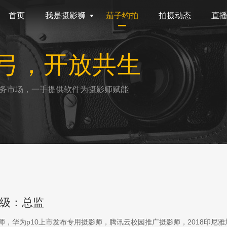
首页
我是摄影狮
茄子约拍
拍摄动态
直
弓，开放共生
务市场，一手提供软件为摄影师赋能
级：总监
影师，华为p10上市发布专用摄影师，腾讯云校园推广摄影师，2018印尼