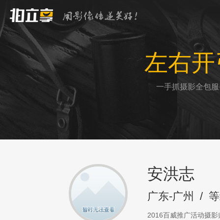
左右开
一手抓摄影全包服
安洪志
广东-广州
/
等
2016百威推广活动摄