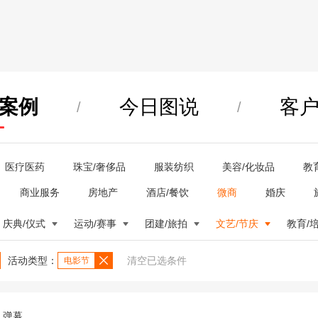
案例
今日图说
客
/
/
医疗医药
珠宝/奢侈品
服装纺织
美容/化妆品
教
商业服务
房地产
酒店/餐饮
微商
婚庆
庆典/仪式
运动/赛事
团建/旅拍
文艺/节庆
教育/
活动类型：
清空已选条件
电影节
弹幕