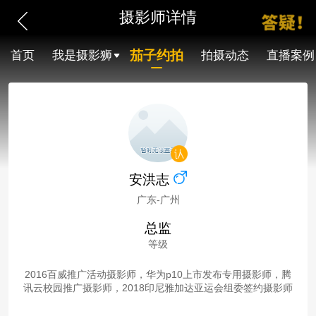
摄影师详情
茄子约拍
首页
我是摄影狮
拍摄动态
直播案例
安洪志
广东-广州
总监
等级
2016百威推广活动摄影师，华为p10上市发布专用摄影师，腾
讯云校园推广摄影师，2018印尼雅加达亚运会组委签约摄影师