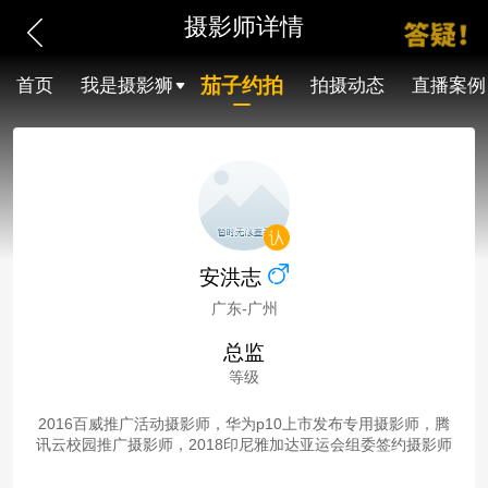
摄影师详情
茄子约拍
首页
我是摄影狮
拍摄动态
直播案例
安洪志
广东-广州
总监
等级
2016百威推广活动摄影师，华为p10上市发布专用摄影师，腾
讯云校园推广摄影师，2018印尼雅加达亚运会组委签约摄影师