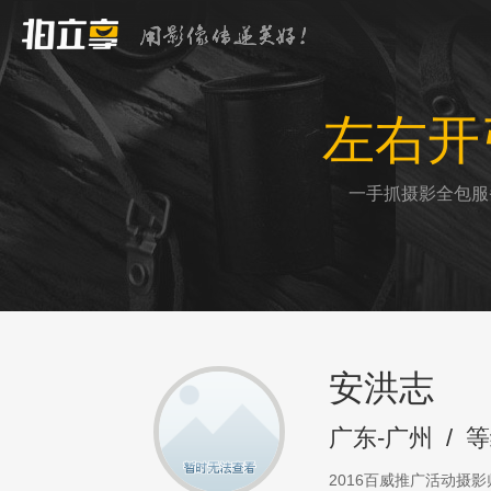
左右开
一手抓摄影全包服
安洪志
广东-广州
/
等
2016百威推广活动摄