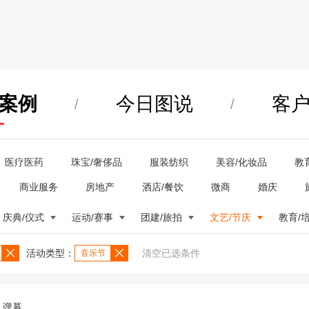
案例
今日图说
客
/
/
医疗医药
珠宝/奢侈品
服装纺织
美容/化妆品
教
商业服务
房地产
酒店/餐饮
微商
婚庆
庆典/仪式
运动/赛事
团建/旅拍
文艺/节庆
教育/
活动类型：
清空已选条件
音乐节
弹幕