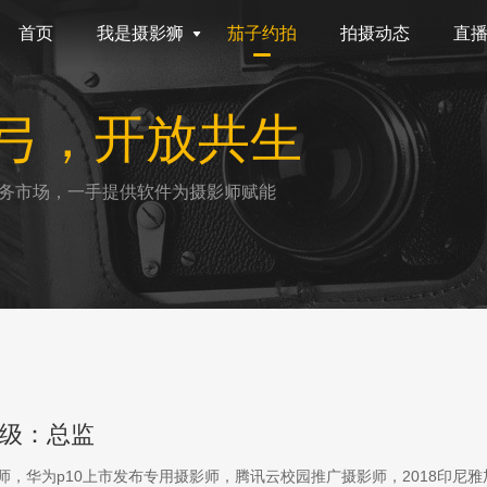
首页
我是摄影狮
茄子约拍
拍摄动态
直
弓，开放共生
务市场，一手提供软件为摄影师赋能
级：总监
影师，华为p10上市发布专用摄影师，腾讯云校园推广摄影师，2018印尼