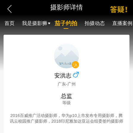
摄影师详情
茄子约拍
首页
我是摄影狮
拍摄动态
直播案例
安洪志
广东-广州
总监
等级
2016百威推广活动摄影师，华为p10上市发布专用摄影师，腾
讯云校园推广摄影师，2018印尼雅加达亚运会组委签约摄影师