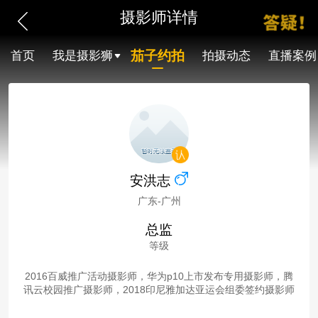
摄影师详情
茄子约拍
首页
我是摄影狮
拍摄动态
直播案例
安洪志
广东-广州
总监
等级
2016百威推广活动摄影师，华为p10上市发布专用摄影师，腾
讯云校园推广摄影师，2018印尼雅加达亚运会组委签约摄影师