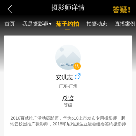
摄影师详情
茄子约拍
首页
我是摄影狮
拍摄动态
直播案例
安洪志
广东-广州
总监
等级
2016百威推广活动摄影师，华为p10上市发布专用摄影师，腾
讯云校园推广摄影师，2018印尼雅加达亚运会组委签约摄影师