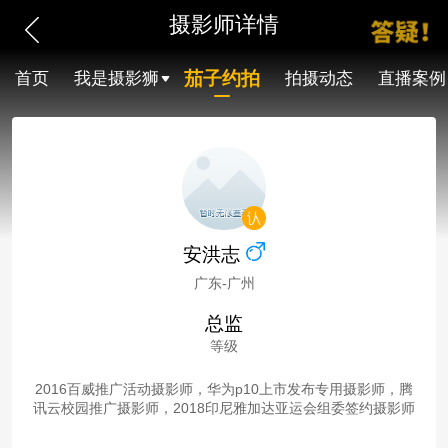
摄影师详情
茄子约拍
首页
我是摄影狮
拍摄动态
直播案例
安洪志
广东-广州
总监
等级
2016百威推广活动摄影师，华为p10上市发布专用摄影师，腾
讯云校园推广摄影师，2018印尼雅加达亚运会组委签约摄影师