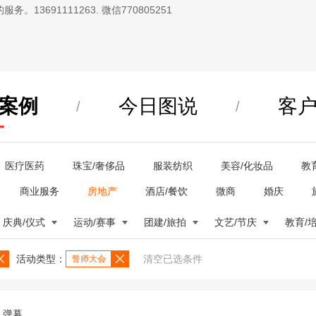
13691111263. 微信770805251
案例
今日图说
客
/
/
医疗医药
珠宝/奢侈品
服装纺织
美容/化妆品
教
商业服务
房地产
酒店/餐饮
微商
婚庆
庆典/仪式
运动/赛事
团建/旅拍
文艺/节庆
教育/
活动类型：
清空已选条件
誓师大会
弹幕