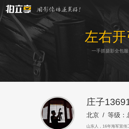
左右开
一手抓摄影全包服
庄子13691
北京
/
等级：
山东人，16年海军宣