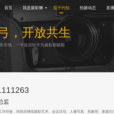
首页
我是摄影狮
茄子约拍
拍摄动态
直
弓，开放共生
务市场，一手提供软件为摄影师赋能
111263
总监
传工作经验，转岗后继续摄影艺术。会议活动、人像写真、形象照、家庭纪