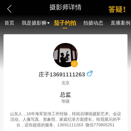
摄影师详情
茄子约拍
首页
我是摄影狮
拍摄动态
直播案例
庄子13691111263
北京
总监
等级
山东人，16年海军宣传工作经验，转岗后继续摄影艺术。会议
活动、人像写真、形象照、家庭纪录方面擅长。给我展示的平
台，还你超值的服务。13691111263. 微信770805251