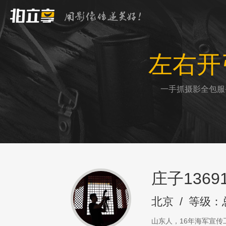
左右开
一手抓摄影全包服
庄子13691
北京
/
等级：
山东人，16年海军宣