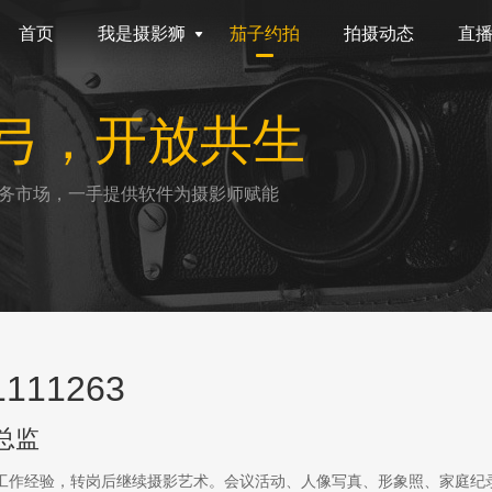
首页
我是摄影狮
茄子约拍
拍摄动态
直
弓，开放共生
务市场，一手提供软件为摄影师赋能
111263
总监
传工作经验，转岗后继续摄影艺术。会议活动、人像写真、形象照、家庭纪