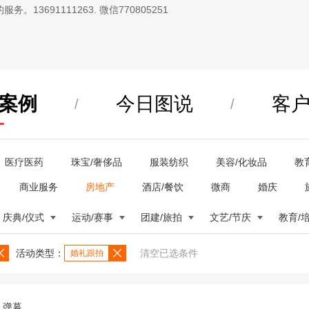
13691111263. 微信770805251
案例
今日图说
客
/
/
医疗医药
珠宝/奢侈品
服装纺织
美容/化妆品
教
商业服务
房地产
酒店/餐饮
微商
婚庆
庆典/仪式
运动/赛事
团建/旅拍
文艺/节庆
教育/
活动类型：
清空已选条件
婚礼跟拍
弹幕