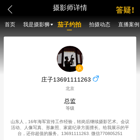
摄影师详情
茄子约拍
首页
我是摄影狮
拍摄动态
直播案例
庄子13691111263
北京
总监
等级
山东人，16年海军宣传工作经验，转岗后继续摄影艺术。会议
活动、人像写真、形象照、家庭纪录方面擅长。给我展示的平
台，还你超值的服务。13691111263. 微信770805251