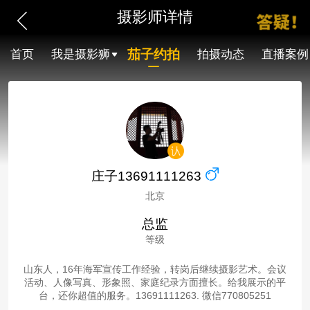
摄影师详情
茄子约拍
首页
我是摄影狮
拍摄动态
直播案例
庄子13691111263
北京
总监
等级
山东人，16年海军宣传工作经验，转岗后继续摄影艺术。会议
活动、人像写真、形象照、家庭纪录方面擅长。给我展示的平
台，还你超值的服务。13691111263. 微信770805251