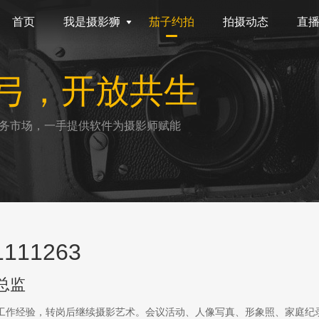
首页
我是摄影狮
茄子约拍
拍摄动态
直
弓，开放共生
务市场，一手提供软件为摄影师赋能
111263
总监
传工作经验，转岗后继续摄影艺术。会议活动、人像写真、形象照、家庭纪