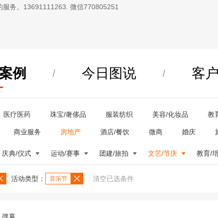
13691111263. 微信770805251
案例
今日图说
客
/
/
医疗医药
珠宝/奢侈品
服装纺织
美容/化妆品
教
商业服务
房地产
酒店/餐饮
微商
婚庆
庆典/仪式
运动/赛事
团建/旅拍
文艺/节庆
教育/
活动类型：
清空已选条件
音乐节
弹幕