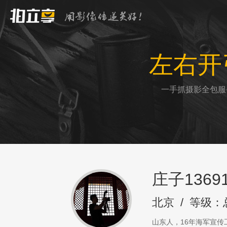
左右开
一手抓摄影全包服
庄子13691
北京
/
等级：
山东人，16年海军宣